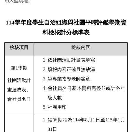
用大型場地。
114
學年度學生自治組織與社團平時評鑑學期資
料檢核
計分標準表
檢核項目
檢核內容
依社團活動計畫表填寫
第
1
學期
填報內容正確且無缺漏
經專業指導老師簽章
社團活動計
會社員名冊基本資料完整並統計各年
畫達成表、
級人數
會社員名冊
社團用印
結算期程為
114
年
8
月
1
日至
115
年
1
月
31
日