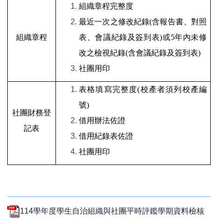
組織章程完整度
最近一次之修改紀錄
(
含報告書、對照
組織章程
表、會議紀錄及簽到表
)
或
5
年內未修
改之檢視紀錄
(
含會議紀錄及簽到表
)
社團用印
表格填寫完整度
(
校產者須列校產編
號
)
社團財務登
借用辦法佐證
記表
借用紀錄表佐證
社團用印
114學年度學生自治組織與社團平時評鑑學期資料檢核