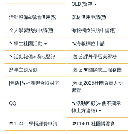
OLD(暫存
活動報備&場地借用(暫
器材借用申請(暫
全人學習點數申請(暫
海報欄位張貼申請(暫
🔧學生社團活動
🔧海報欄位申請
🔧活動報備&場地登記
[舊版]課外學習榮譽榜
歷年主題活動
[舊版]💖國際志工服務團
[舊版]🔧社團聯合器材室
[舊版]2025社團負責人研
習營
QQ
🔧活動回顧(左側不顯示
轉上方連結)
💬11401-學輔經費申請
💬11401-社團博覽會