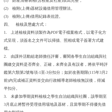
(1) 財產清冊表格(含校產及社產)填寫完整，
(2) 檢附(上傳)器材設備借用管理辦法。
(3) 檢附(上傳)借用紀錄表佐證。
四、 檢核及懲處方式：
1. 上述檢核資料須製作為PDF電子檔案格式，以電子化方
式呈現，須簽名之文件可以掃描、照相或電子簽署方式建
檔。
2. 由課外活動組老師擔任評審，審閱各學生自治組織與社
團繳交資料是否齊全、正確，未齊全及有誤者，將依平時評
鑑第六類第2號每項-1至-3分扣分；如於改善期限(115年3月2
前)內完成補正資料並交由行政輔導老師檢核無誤後，得減
半扣分。
3. 未參加學期資料檢核之學生自治組織與社團，該學期至
3月底止將暫停受理借用場地及器材，且當學期不得優先借