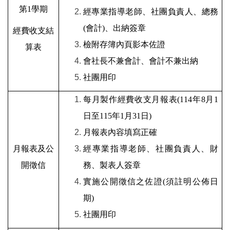
第
1
學期
經專業指導老師、社團負責人、總務
(
會計
)
、出納簽章
經費收支結
檢附存簿內頁影本佐證
算表
會社長不兼會計、會計不兼出納
社團用印
每月製作經費收支月報表
(114
年
8
月
1
日至
115
年
1
月
31
日
)
月報表內容填寫正確
月報表及公
經專業指導老師、社團負責人、財
開徵信
務、製表人簽章
實施公開徵信之佐證
(
須註明公佈日
期
)
社團用印