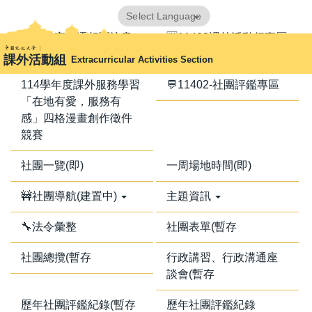
跳
Powered by
Translate
到
📢器材室搬遷相關注意
🈺11402課外活動行事曆
主
事項📢
課外活動組
Extracurricular Activities Section
要
內
114學年度課外服務學習
💬11402-社團評鑑專區
容
「在地有愛，服務有
區
感」四格漫畫創作徵件
競賽
社團一覽(即)
一周場地時間(即)
🚧社團導航(建置中)
主題資訊
🔧法令彙整
社團表單(暫存
社團總攬(暫存
行政講習、行政溝通座
談會(暫存
歷年社團評鑑紀錄(暫存
歷年社團評鑑紀錄