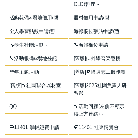
OLD(暫存
活動報備&場地借用(暫
器材借用申請(暫
全人學習點數申請(暫
海報欄位張貼申請(暫
🔧學生社團活動
🔧海報欄位申請
🔧活動報備&場地登記
[舊版]課外學習榮譽榜
歷年主題活動
[舊版]💖國際志工服務團
[舊版]🔧社團聯合器材室
[舊版]2025社團負責人研
習營
QQ
🔧活動回顧(左側不顯示
轉上方連結)
💬11401-學輔經費申請
💬11401-社團博覽會