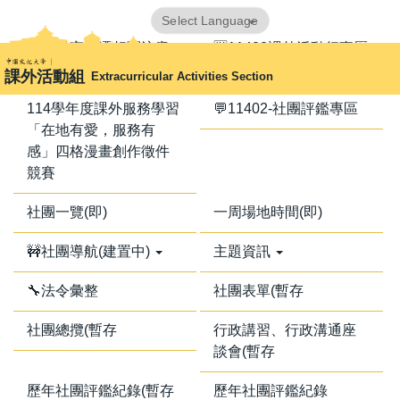
跳
Powered by
Translate
到
📢器材室搬遷相關注意
🈺11402課外活動行事曆
主
事項📢
課外活動組
Extracurricular Activities Section
要
內
114學年度課外服務學習
💬11402-社團評鑑專區
容
「在地有愛，服務有
區
感」四格漫畫創作徵件
競賽
社團一覽(即)
一周場地時間(即)
🚧社團導航(建置中)
主題資訊
🔧法令彙整
社團表單(暫存
社團總攬(暫存
行政講習、行政溝通座
談會(暫存
歷年社團評鑑紀錄(暫存
歷年社團評鑑紀錄