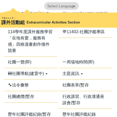
跳
Powered by
Translate
到
📢器材室搬遷相關注意
🈺11402課外活動行事曆
主
事項📢
課外活動組
Extracurricular Activities Section
要
內
114學年度課外服務學習
💬11402-社團評鑑專區
容
「在地有愛，服務有
區
感」四格漫畫創作徵件
競賽
社團一覽(即)
一周場地時間(即)
🚧社團導航(建置中)
主題資訊
🔧法令彙整
社團表單(暫存
社團總攬(暫存
行政講習、行政溝通座
談會(暫存
歷年社團評鑑紀錄(暫存
歷年社團評鑑紀錄