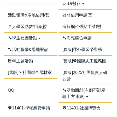
OLD(暫存
活動報備&場地借用(暫
器材借用申請(暫
全人學習點數申請(暫
海報欄位張貼申請(暫
🔧學生社團活動
🔧海報欄位申請
🔧活動報備&場地登記
[舊版]課外學習榮譽榜
歷年主題活動
[舊版]💖國際志工服務團
[舊版]🔧社團聯合器材室
[舊版]2025社團負責人研
習營
QQ
🔧活動回顧(左側不顯示
轉上方連結)
💬11401-學輔經費申請
💬11401-社團博覽會