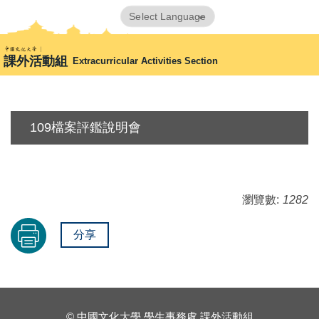
跳
Powered by
Translate
到
首頁
歷年社團評鑑紀錄OLD(暫存
109學年度
主
課外活動組
Extracurricular Activities Section
要
內
容
區
109檔案評鑑說明會
瀏覽數:
1282
分享
© 中國文化大學 學生事務處 課外活動組