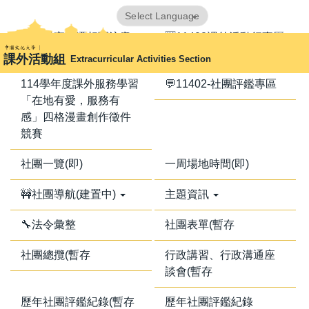
跳
Powered by
Translate
到
📢器材室搬遷相關注意
🈺11402課外活動行事曆
主
事項📢
課外活動組
Extracurricular Activities Section
要
內
114學年度課外服務學習
💬11402-社團評鑑專區
容
「在地有愛，服務有
區
感」四格漫畫創作徵件
競賽
社團一覽(即)
一周場地時間(即)
🚧社團導航(建置中)
主題資訊
🔧法令彙整
社團表單(暫存
社團總攬(暫存
行政講習、行政溝通座
談會(暫存
歷年社團評鑑紀錄(暫存
歷年社團評鑑紀錄