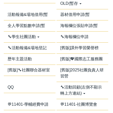
OLD(暫存
活動報備&場地借用(暫
器材借用申請(暫
全人學習點數申請(暫
海報欄位張貼申請(暫
🔧學生社團活動
🔧海報欄位申請
🔧活動報備&場地登記
[舊版]課外學習榮譽榜
歷年主題活動
[舊版]💖國際志工服務團
[舊版]🔧社團聯合器材室
[舊版]2025社團負責人研
習營
QQ
🔧活動回顧(左側不顯示
轉上方連結)
💬11401-學輔經費申請
💬11401-社團博覽會