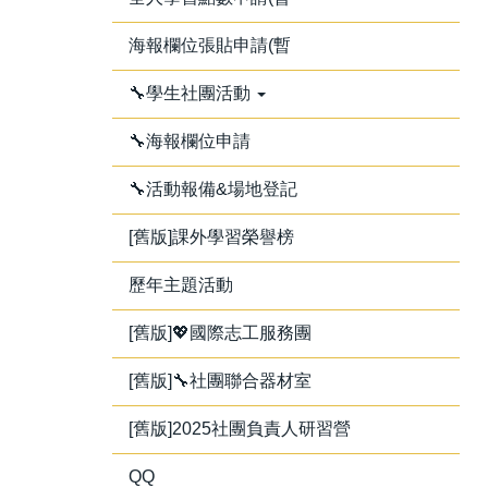
海報欄位張貼申請(暫
🔧學生社團活動
🔧海報欄位申請
🔧活動報備&場地登記
[舊版]課外學習榮譽榜
歷年主題活動
[舊版]💖國際志工服務團
[舊版]🔧社團聯合器材室
[舊版]2025社團負責人研習營
QQ