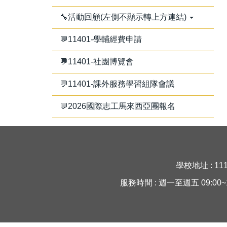
🔧活動回顧(左側不顯示轉上方連結)
💬11401-學輔經費申請
💬11401-社團博覽會
💬11401-課外服務學習組隊會議
💬2026國際志工馬來西亞團報名
學校地址 : 11
服務時間 : 週一至週五 09:00~16:30 