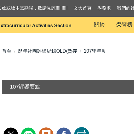
效或版本需勘誤，敬請見諒!!!!!!!!!!
文大首頁
學務處
我們的
關於
榮譽榜
xtracurricular Activities Section
首頁
歷年社團評鑑紀錄OLD(暫存
107學年度
107評鑑要點