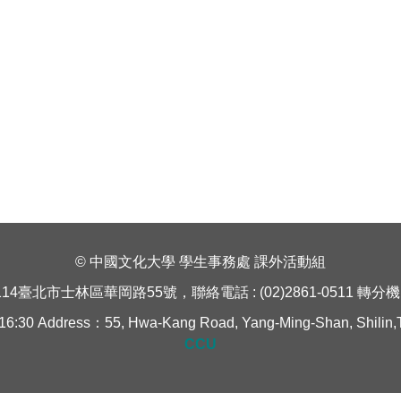
© 中國文化大學 學生事務處 課外活動組
114臺北市士林區華岡路55號，聯絡電話 : (02)2861-0511 轉分機 1
Address：55, Hwa-Kang Road, Yang-Ming-Shan, Shilin,Taipe
CCU