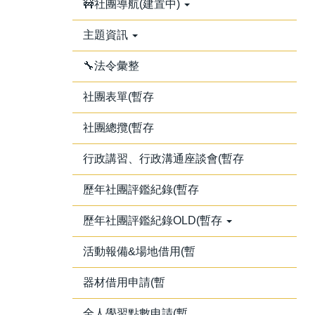
🚧社團導航(建置中)
主題資訊
🔧法令彙整
社團表單(暫存
社團總攬(暫存
行政講習、行政溝通座談會(暫存
歷年社團評鑑紀錄(暫存
歷年社團評鑑紀錄OLD(暫存
活動報備&場地借用(暫
器材借用申請(暫
全人學習點數申請(暫