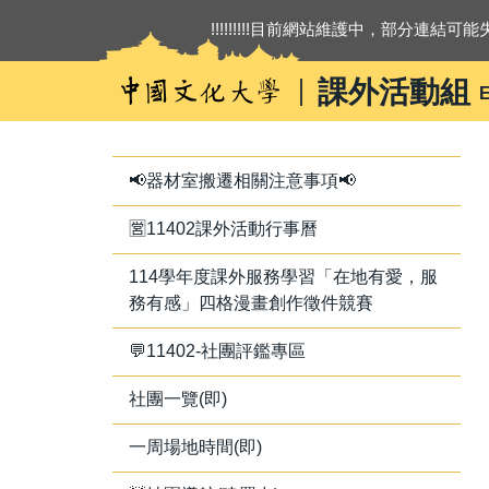
跳
!!!!!!!!!目前網站維護中，部分連結可能失
到
主
課外活動組
E
要
內
容
區
📢器材室搬遷相關注意事項📢
🈺11402課外活動行事曆
114學年度課外服務學習「在地有愛，服
務有感」四格漫畫創作徵件競賽
💬11402-社團評鑑專區
社團一覽(即)
一周場地時間(即)