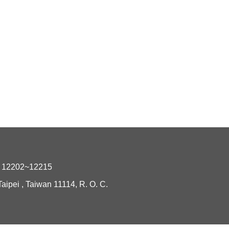
2202~12215
i , Taiwan 11114, R. O. C.