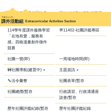
跳
到
📢器材室搬遷相關注意
🈺11402課外活動行事曆
主
事項📢
課外活動組
Extracurricular Activities Section
要
內
114學年度課外服務學習
💬11402-社團評鑑專區
容
「在地有愛，服務有
區
感」四格漫畫創作徵件
競賽
社團一覽(即)
一周場地時間(即)
🚧社團導航(建置中)
主題資訊
🔧法令彙整
社團表單(暫存
社團總攬(暫存
行政講習、行政溝通座
談會(暫存
歷年社團評鑑紀錄(暫存
歷年社團評鑑紀錄