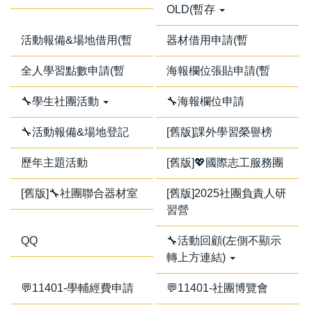
OLD(暫存
活動報備&場地借用(暫
器材借用申請(暫
全人學習點數申請(暫
海報欄位張貼申請(暫
🔧學生社團活動
🔧海報欄位申請
🔧活動報備&場地登記
[舊版]課外學習榮譽榜
歷年主題活動
[舊版]💖國際志工服務團
[舊版]🔧社團聯合器材室
[舊版]2025社團負責人研
習營
QQ
🔧活動回顧(左側不顯示
轉上方連結)
💬11401-學輔經費申請
💬11401-社團博覽會